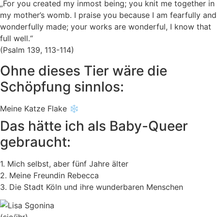
„For you created my inmost being; you knit me together in
my mother’s womb. I praise you because I am fearfully and
wonderfully made; your works are wonderful, I know that
full well.“
(Psalm 139, 113-114)
Ohne dieses Tier wäre die
Schöpfung sinnlos:
Meine Katze Flake ❄️
Das hätte ich als Baby-Queer
gebraucht:
1. Mich selbst, aber fünf Jahre älter
2. Meine Freundin Rebecca
3. Die Stadt Köln und ihre wunderbaren Menschen
(sie/ihr)