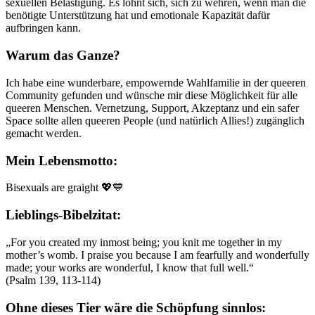
sexuellen Belästigung. Es lohnt sich, sich zu wehren, wenn man die
benötigte Unterstützung hat und emotionale Kapazität dafür
aufbringen kann.
Warum das Ganze?
Ich habe eine wunderbare, empowernde Wahlfamilie in der queeren
Community gefunden und wünsche mir diese Möglichkeit für alle
queeren Menschen. Vernetzung, Support, Akzeptanz und ein safer
Space sollte allen queeren People (und natürlich Allies!) zugänglich
gemacht werden.
Mein Lebensmotto:
Bisexuals are graight 💖💙
Lieblings-Bibelzitat:
„For you created my inmost being; you knit me together in my
mother’s womb. I praise you because I am fearfully and wonderfully
made; your works are wonderful, I know that full well.“
(Psalm 139, 113-114)
Ohne dieses Tier wäre die Schöpfung sinnlos: